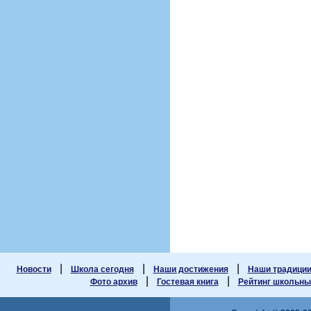
|
|
|
Новости
Школа сегодня
Наши достижения
Наши традици
|
|
Фото архив
Гостевая книга
Рейтинг школьных