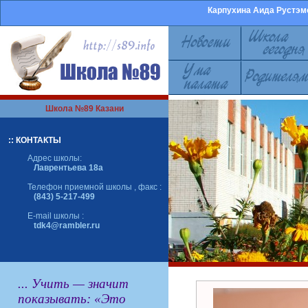
Карпухина Аида Рустэм
Школа №89 Казани
:: КОНТАКТЫ
Адрес школы:
Лаврентьева 18а
Телефон приемной школы , факс :
(843) 5-217-499
E-mail школы :
tdk4@rambler.ru
... Учить — значит
показывать: «Это