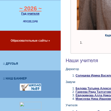
~ 2026 ~
Год учителя
другие года
Кар
Образовательные сайты »
Наши учителя
:: ДРУЗЬЯ
Директор
Солнцева Ирина Васил
:: НАШ БАННЕР
Завучи
Белова Татьяна Алекс
Гареева Рида Талгатов
Евдокимова Алла Нико
Моисеева Нина Иванов
Учителя