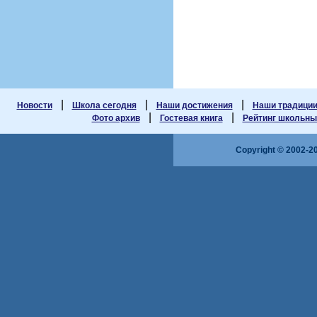
|
|
|
Новости
Школа сегодня
Наши достижения
Наши традици
|
|
Фото архив
Гостевая книга
Рейтинг школьных
Copyright © 2002-