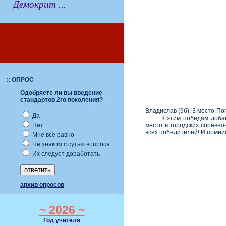
Демокрит ...
:: ОПРОС
Одобряете ли вы введение
стандартов 2го поколения?
Владислав (9б), 3 место-По
Да
К этим победам добавила
место в городских соревно
Нет
всех победителей! И помни
Мне всё равно
Не знаком с сутью вопроса
Их следует доработать
архив опросов
~ 2026 ~
Год учителя