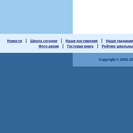
|
|
|
Новости
Школа сегодня
Наши достижения
Наши традици
|
|
Фото архив
Гостевая книга
Рейтинг школьных
Copyright © 2002-