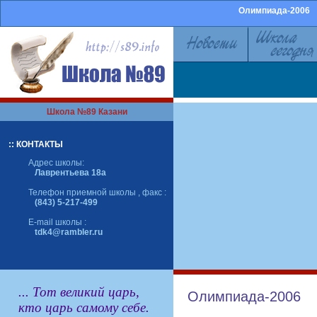
Олимпиада-2006
Школа №89 Казани
:: КОНТАКТЫ
Адрес школы:
Лаврентьева 18а
Телефон приемной школы , факс :
(843) 5-217-499
E-mail школы :
tdk4@rambler.ru
... Тот великий царь,
Олимпиада-2006
кто царь самому себе.