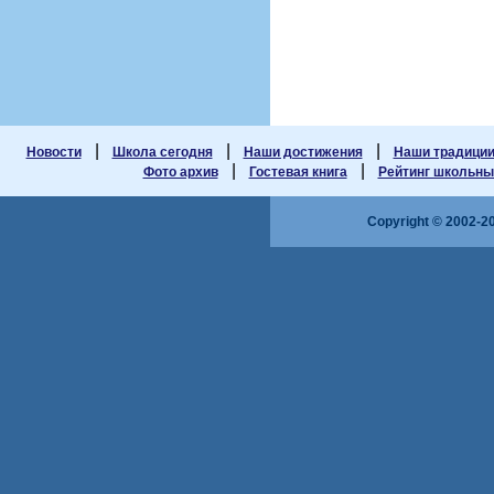
|
|
|
Новости
Школа сегодня
Наши достижения
Наши традици
|
|
Фото архив
Гостевая книга
Рейтинг школьных
Copyright © 2002-