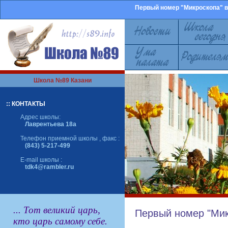
Первый номер "Микроскопа" в
Школа №89 Казани
:: КОНТАКТЫ
Адрес школы:
Лаврентьева 18а
Телефон приемной школы , факс :
(843) 5-217-499
E-mail школы :
tdk4@rambler.ru
... Тот великий царь,
Первый номер "Мик
кто царь самому себе.