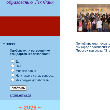
образованию. Гек Финн
...
По ней проходят словно 
:: ОПРОС
Мы гордо произносим ка
Простых три слова: "Это 
Одобряете ли вы введение
стандартов 2го поколения?
Да
Нет
Мне всё равно
Не знаком с сутью вопроса
Их следует доработать
архив опросов
~ 2026 ~