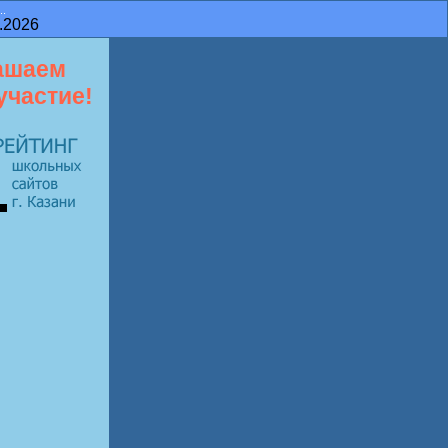
..
.2026
ашаем
участие!