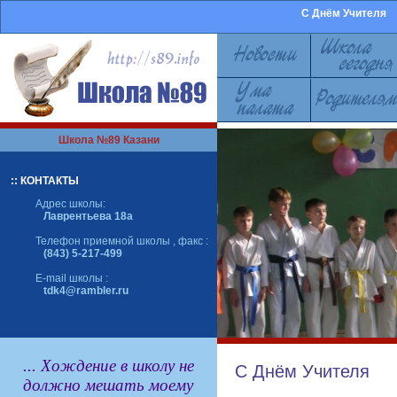
С Днём Учителя
Школа №89 Казани
:: КОНТАКТЫ
Адрес школы:
Лаврентьева 18а
Телефон приемной школы , факс :
(843) 5-217-499
E-mail школы :
tdk4@rambler.ru
... Хождение в школу не
С Днём Учителя
должно мешать моему