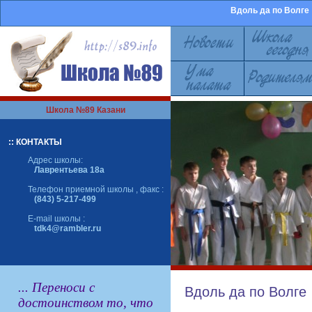
Вдоль да по Волге
Школа №89 Казани
:: КОНТАКТЫ
Адрес школы:
Лаврентьева 18а
Телефон приемной школы , факс :
(843) 5-217-499
E-mail школы :
tdk4@rambler.ru
... Переноси с
Вдоль да по Волге
достоинством то, что