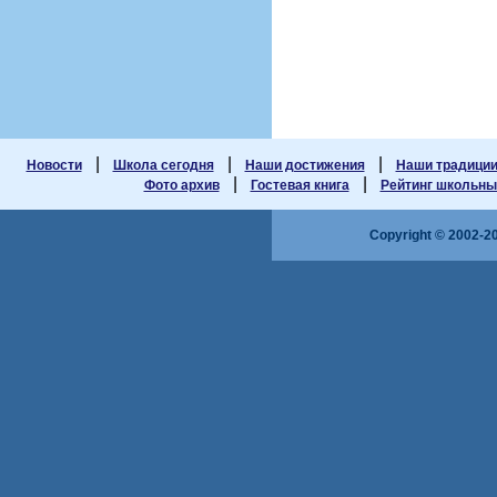
|
|
|
Новости
Школа сегодня
Наши достижения
Наши традици
|
|
Фото архив
Гостевая книга
Рейтинг школьных
Copyright © 2002-