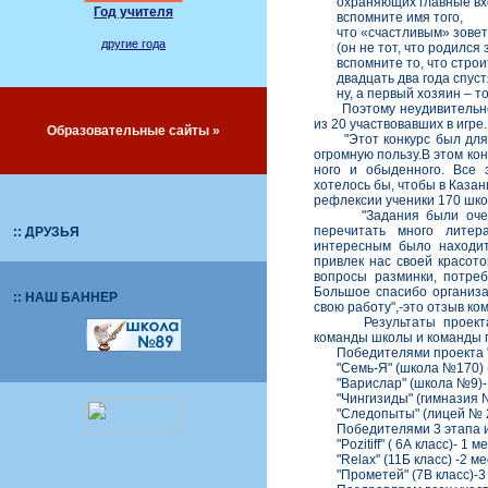
охраняющих главные вх
Год учителя
вспомните имя того,
что «счастливым» зовет
другие года
(он не тот, что родился з
вспомните то, что строит
двадцать два года спуст
ну, а первый хозяин – то
Поэтому неудивительно, ч
из 20 участвовавших в игре.
Образовательные сайты »
"Этот конкурс был для на
огромную пользу.В этом кон
ного и обыденного. Все 
хотелось бы, чтобы в Казан
рефлексии ученики 170 шко
"Задания были очень и
перечитать много литер
:: ДРУЗЬЯ
интересным было находит
привлек нас своей красото
вопросы разминки, потреб
Большое спасибо организа
:: НАШ БАННЕР
свою работу",-это отзыв ко
Результаты проекта по
команды школы и команды 
Победителями проекта "Д
"Семь-Я" (школа №170) -
"Варислар" (школа №9)- 
"Чингизиды" (гимназия № 
"Следопыты" (лицей № 26
Победителями 3 этапа иг
"Pozitiff" ( 6А класс)- 1 м
"Relax" (11Б класс) -2 ме
"Прометей" (7В класс)-3