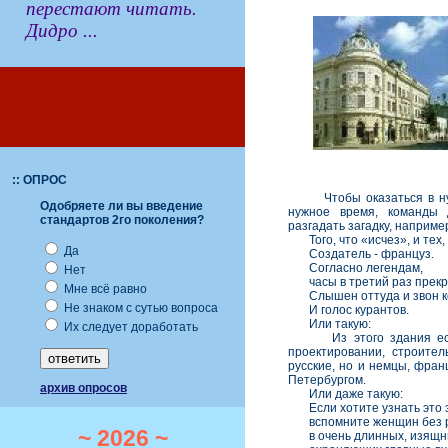
перестают читать.
Дидро ...
:: ОПРОС
Чтобы оказаться в ну
Одобряете ли вы введение
нужное время, команды
стандартов 2го поколения?
разгадать загадку, например
Того, что «исчез», и тех,
Да
Создатель - француз.
Согласно легендам,
Нет
часы в третий раз прекра
Мне всё равно
Слышен оттуда и звон к
Не знаком с сутью вопроса
И голос курантов.
Или такую:
Их следует доработать
Из этого здания есть 
проектировании, строител
русские, но и немцы, фран
Петербургом.
архив опросов
Или даже такую:
Если хотите узнать это з
вспомните женщин без 
~ 2026 ~
в очень длинных, изящны