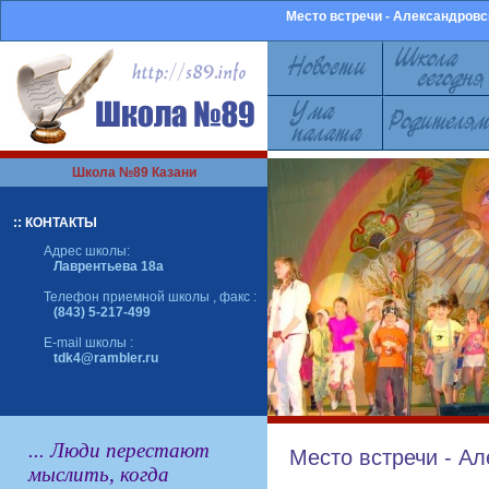
Место встречи - Александровс
Школа №89 Казани
:: КОНТАКТЫ
Адрес школы:
Лаврентьева 18а
Телефон приемной школы , факс :
(843) 5-217-499
E-mail школы :
tdk4@rambler.ru
... Люди перестают
Место встречи - А
мыслить, когда