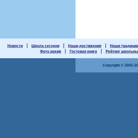
|
|
|
Новости
Школа сегодня
Наши достижения
Наши традици
|
|
Фото архив
Гостевая книга
Рейтинг школьных
Copyright © 2002-