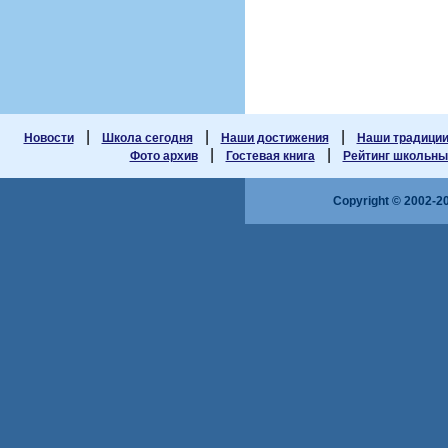
|
|
|
Новости
Школа сегодня
Наши достижения
Наши традици
|
|
Фото архив
Гостевая книга
Рейтинг школьных
Copyright © 2002-