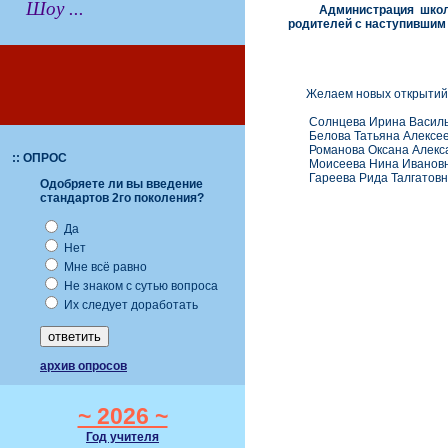
Шоу ...
Администрация школ
родителей с наступившим
Желаем новых открытий, 
Солнцева Ирина Василь
Белова Татьяна Алексе
Романова Оксана Алекс
:: ОПРОС
Моисеева Нина Иванов
Гареева Рида Талгатовн
Одобряете ли вы введение
стандартов 2го поколения?
Да
Нет
Мне всё равно
Не знаком с сутью вопроса
Их следует доработать
архив опросов
~ 2026 ~
Год учителя