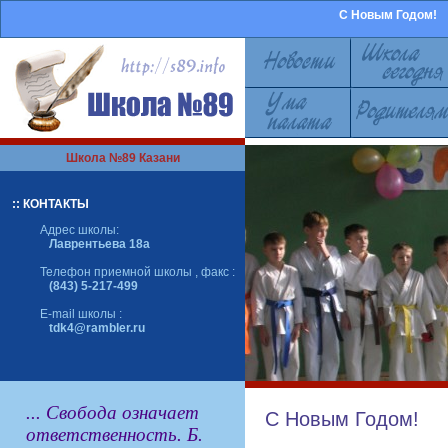
С Новым Годом!
Школа №89 Казани
:: КОНТАКТЫ
Адрес школы:
Лаврентьева 18а
Телефон приемной школы , факс :
(843) 5-217-499
E-mail школы :
tdk4@rambler.ru
... Свобода означает
С Новым Годом!
ответственность. Б.